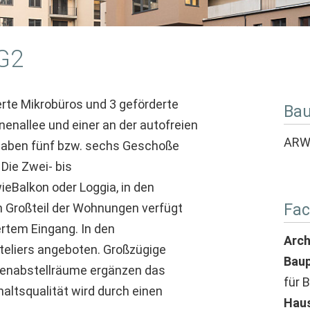
G2
rte Mikrobüros und 3 geförderte
Bau
nenallee und einer an der autofreien
ARW
 haben fünf bzw. sechs Geschoße
Die Zwei- bis
eBalkon oder Loggia, in den
Fac
n Großteil der Wohnungen verfügt
rtem Eingang. In den
Arch
eliers angeboten. Großzügige
Baup
genabstellräume ergänzen das
für 
altsqualität wird durch einen
Haus