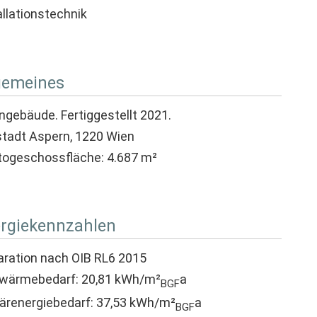
allationstechnik
gemeines
gebäude. Fertiggestellt 2021.
tadt Aspern, 1220 Wien
togeschossfläche: 4.687 m²
rgiekennzahlen
aration nach OIB RL6 2015
wärmebedarf: 20,81 kWh/m²
a
BGF
ärenergiebedarf: 37,53 kWh/m²
a
BGF