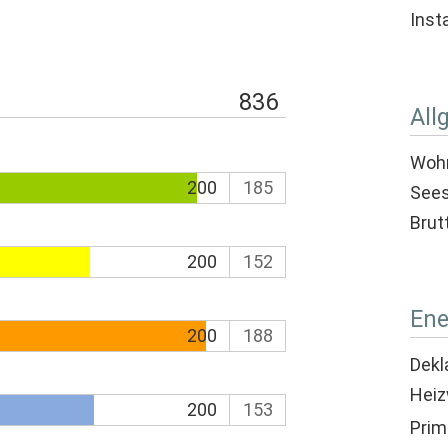
Inst
836
All
Wohn
200
185
Sees
Brut
200
152
Ene
200
188
Dekl
Heiz
200
153
Prim