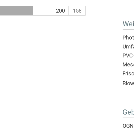
200
158
Wei
Phot
Umf
PVC-
Mess
Fris
Blow
Geb
ÖGN