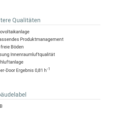
tere Qualitäten
ovoltaikanlage
assendes Produktmanagement
freie Böden
ung Innenraumluftqualität
chluftanlage
-1
er-Door Ergebnis 0,81 h
äudelabel
B