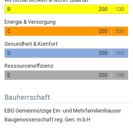
B
200
130
Energie & Versorgung
C
200
200
Gesundheit & Komfort
D
200
165
Ressourceneffizienz
E
200
198
Bauherrschaft
EBG Gemeinnützige Ein- und Mehrfamilienhäuser
Baugenossenschaft reg. Gen. m.b.H