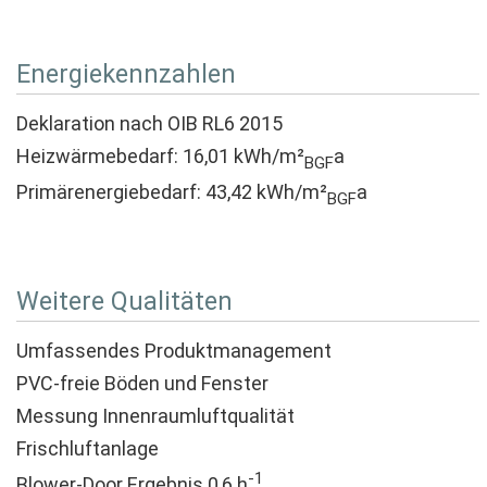
Energiekennzahlen
Deklaration nach OIB RL6 2015
Heizwärmebedarf: 16,01 kWh/m²
a
BGF
Primärenergiebedarf: 43,42 kWh/m²
a
BGF
Weitere Qualitäten
Umfassendes Produktmanagement
PVC-freie Böden und Fenster
Messung Innenraumluftqualität
Frischluftanlage
-1
Blower-Door Ergebnis 0,6 h